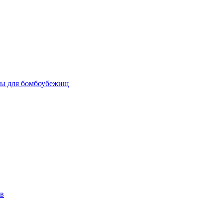
бы для бомбоубежищ
ов