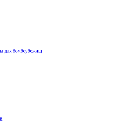
бы для бомбоубежищ
ов