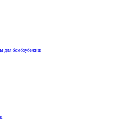
бы для бомбоубежищ
ов