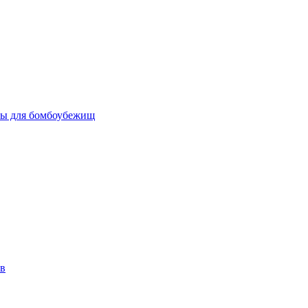
бы для бомбоубежищ
ов