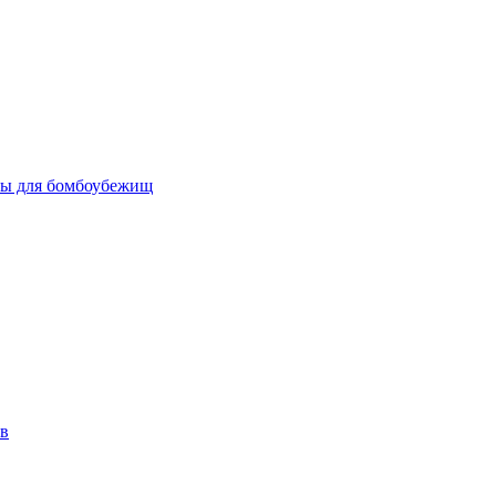
бы для бомбоубежищ
ов