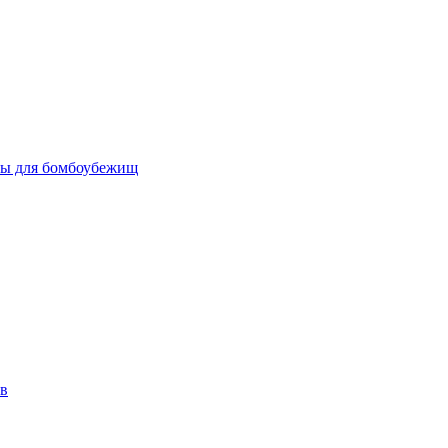
бы для бомбоубежищ
ов