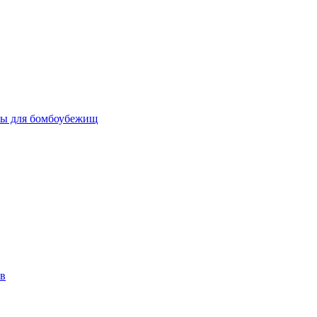
бы для бомбоубежищ
ов