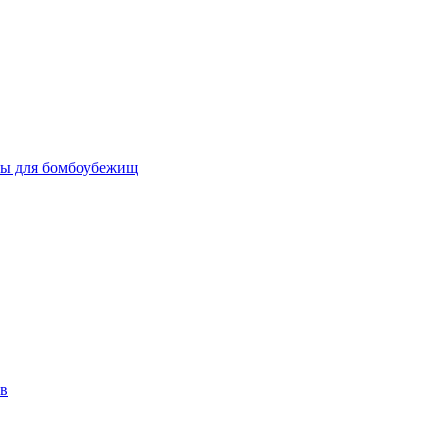
бы для бомбоубежищ
ов