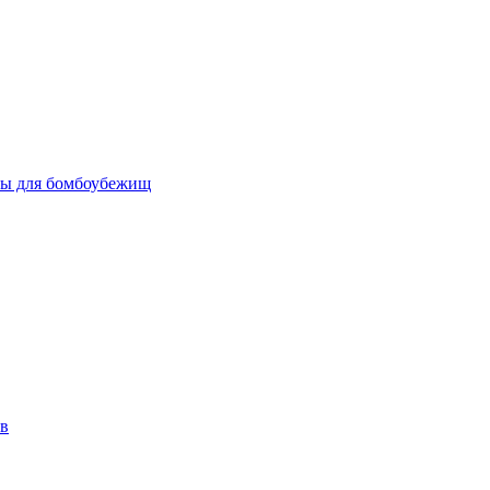
бы для бомбоубежищ
ов