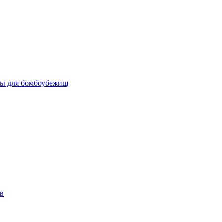
бы для бомбоубежищ
ов