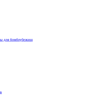
бы для бомбоубежищ
ов